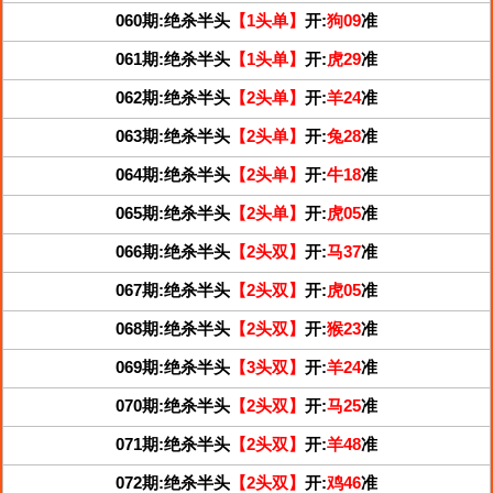
060期:绝杀半头
【1头单】
开:
狗09
准
061期:绝杀半头
【1头单】
开:
虎29
准
062期:绝杀半头
【2头单】
开:
羊24
准
063期:绝杀半头
【2头单】
开:
兔28
准
064期:绝杀半头
【2头单】
开:
牛18
准
065期:绝杀半头
【2头单】
开:
虎05
准
066期:绝杀半头
【2头双】
开:
马37
准
067期:绝杀半头
【2头双】
开:
虎05
准
068期:绝杀半头
【2头双】
开:
猴23
准
069期:绝杀半头
【3头双】
开:
羊24
准
070期:绝杀半头
【2头双】
开:
马25
准
071期:绝杀半头
【2头双】
开:
羊48
准
072期:绝杀半头
【2头双】
开:
鸡46
准