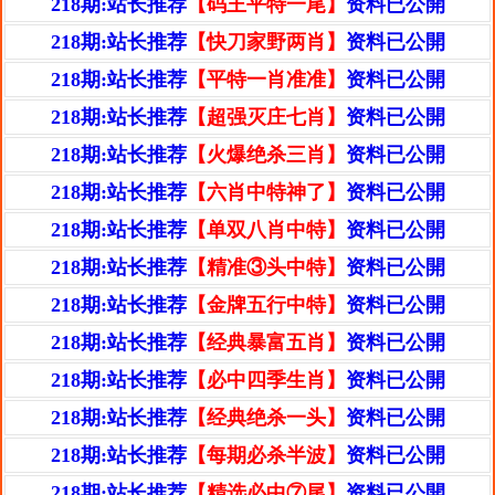
218期:站长推荐
【码王平特一尾】
资料已公開
218期:站长推荐
【快刀家野两肖】
资料已公開
218期:站长推荐
【平特一肖准准】
资料已公開
218期:站长推荐
【超强灭庄七肖】
资料已公開
218期:站长推荐
【火爆绝杀三肖】
资料已公開
218期:站长推荐
【六肖中特神了】
资料已公開
218期:站长推荐
【单双八肖中特】
资料已公開
218期:站长推荐
【精准③头中特】
资料已公開
218期:站长推荐
【金牌五行中特】
资料已公開
218期:站长推荐
【经典暴富五肖】
资料已公開
218期:站长推荐
【必中四季生肖】
资料已公開
218期:站长推荐
【经典绝杀一头】
资料已公開
218期:站长推荐
【每期必杀半波】
资料已公開
218期:站长推荐
【精选必中⑦尾】
资料已公開