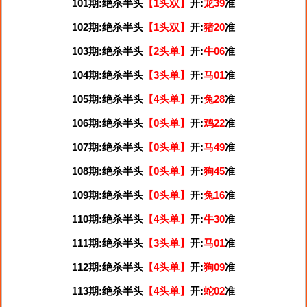
101期:绝杀半头
【1头双】
开:
龙39
准
102期:绝杀半头
【1头双】
开:
猪20
准
103期:绝杀半头
【2头单】
开:
牛06
准
104期:绝杀半头
【3头单】
开:
马01
准
105期:绝杀半头
【4头单】
开:
兔28
准
106期:绝杀半头
【0头单】
开:
鸡22
准
107期:绝杀半头
【0头单】
开:
马49
准
108期:绝杀半头
【0头单】
开:
狗45
准
109期:绝杀半头
【0头单】
开:
兔16
准
110期:绝杀半头
【4头单】
开:
牛30
准
111期:绝杀半头
【3头单】
开:
马01
准
112期:绝杀半头
【4头单】
开:
狗09
准
113期:绝杀半头
【4头单】
开:
蛇02
准