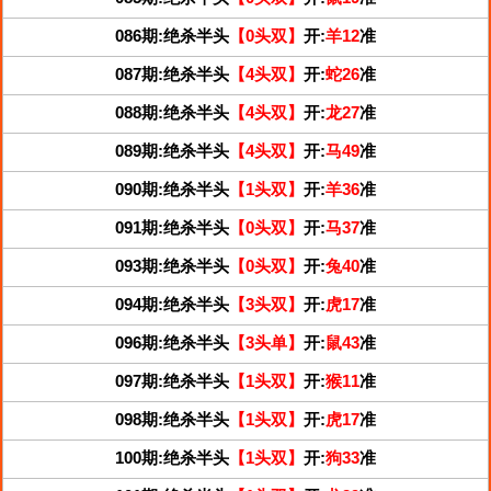
086期:绝杀半头
【0头双】
开:
羊12
准
087期:绝杀半头
【4头双】
开:
蛇26
准
088期:绝杀半头
【4头双】
开:
龙27
准
089期:绝杀半头
【4头双】
开:
马49
准
090期:绝杀半头
【1头双】
开:
羊36
准
091期:绝杀半头
【0头双】
开:
马37
准
093期:绝杀半头
【0头双】
开:
兔40
准
094期:绝杀半头
【3头双】
开:
虎17
准
096期:绝杀半头
【3头单】
开:
鼠43
准
097期:绝杀半头
【1头双】
开:
猴11
准
098期:绝杀半头
【1头双】
开:
虎17
准
100期:绝杀半头
【1头双】
开:
狗33
准