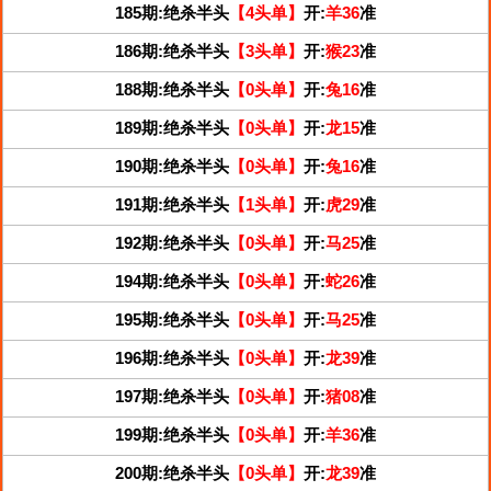
185期:绝杀半头
【4头单】
开:
羊36
准
186期:绝杀半头
【3头单】
开:
猴23
准
188期:绝杀半头
【0头单】
开:
兔16
准
189期:绝杀半头
【0头单】
开:
龙15
准
190期:绝杀半头
【0头单】
开:
兔16
准
191期:绝杀半头
【1头单】
开:
虎29
准
192期:绝杀半头
【0头单】
开:
马25
准
194期:绝杀半头
【0头单】
开:
蛇26
准
195期:绝杀半头
【0头单】
开:
马25
准
196期:绝杀半头
【0头单】
开:
龙39
准
197期:绝杀半头
【0头单】
开:
猪08
准
199期:绝杀半头
【0头单】
开:
羊36
准
200期:绝杀半头
【0头单】
开:
龙39
准