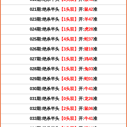
021期:绝杀半头
【1头双】
开:
鼠42
准
023期:绝杀半头
【1头双】
开:
羊47
准
024期:绝杀半头
【1头双】
开:
虎28
准
025期:绝杀半头
【4头双】
开:
蛇37
准
026期:绝杀半头
【3头双】
开:
猪19
准
027期:绝杀半头
【1头双】
开:
鸡45
准
028期:绝杀半头
【1头双】
开:
兔03
准
029期:绝杀半头
【4头双】
开:
蛇01
准
030期:绝杀半头
【4头双】
开:
牛41
准
031期:绝杀半头
【0头双】
开:
龙26
准
032期:绝杀半头
【2头双】
开:
鼠06
准
033期:绝杀半头
【0头双】
开:
牛41
准