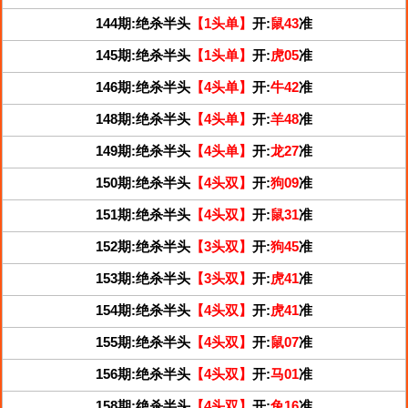
144期:绝杀半头
【1头单】
开:
鼠43
准
145期:绝杀半头
【1头单】
开:
虎05
准
146期:绝杀半头
【4头单】
开:
牛42
准
148期:绝杀半头
【4头单】
开:
羊48
准
149期:绝杀半头
【4头单】
开:
龙27
准
150期:绝杀半头
【4头双】
开:
狗09
准
151期:绝杀半头
【4头双】
开:
鼠31
准
152期:绝杀半头
【3头双】
开:
狗45
准
153期:绝杀半头
【3头双】
开:
虎41
准
154期:绝杀半头
【4头双】
开:
虎41
准
155期:绝杀半头
【4头双】
开:
鼠07
准
156期:绝杀半头
【4头双】
开:
马01
准
158期:绝杀半头
【4头双】
开:
兔16
准