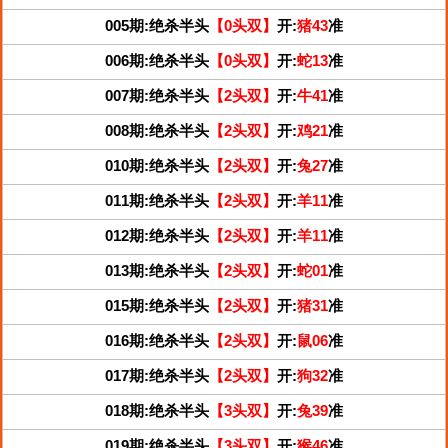
005期:绝杀半头
【0头双】
开:
猪43
准
006期:绝杀半头
【0头双】
开:
蛇13
准
007期:绝杀半头
【2头双】
开:
牛41
准
008期:绝杀半头
【2头双】
开:
鸡21
准
010期:绝杀半头
【2头双】
开:
兔27
准
011期:绝杀半头
【2头双】
开:
羊11
准
012期:绝杀半头
【2头双】
开:
羊11
准
013期:绝杀半头
【2头双】
开:
蛇01
准
015期:绝杀半头
【2头双】
开:
猪31
准
016期:绝杀半头
【2头双】
开:
鼠06
准
017期:绝杀半头
【2头双】
开:
狗32
准
018期:绝杀半头
【3头双】
开:
兔39
准
019期:绝杀半头
【3头双】
开:
猴46
准