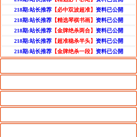
218期:站长推荐
【必中双波超准】
资料已公開
218期:站长推荐
【精选琴棋书画】
资料已公開
218期:站长推荐
【金牌绝杀两合】
资料已公開
218期:站长推荐
【超准稳杀半头】
资料已公開
218期:站长推荐
【金牌绝杀一段】
资料已公開