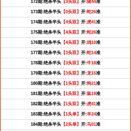
172期:绝杀半头
【3头双】
开:
猪44
准
173期:绝杀半头
【0头双】
开:
蛇26
准
174期:绝杀半头
【4头双】
开:
虎41
准
175期:绝杀半头
【4头双】
开:
蛇26
准
176期:绝杀半头
【4头双】
开:
鸡10
准
177期:绝杀半头
【3头双】
开:
蛇14
准
178期:绝杀半头
【3头双】
开:
牛18
准
179期:绝杀半头
【3头双】
开:
龙15
准
180期:绝杀半头
【1头双】
开:
狗21
准
181期:绝杀半头
【1头双】
开:
鼠19
准
182期:绝杀半头
【1头双】
开:
虎41
准
183期:绝杀半头
【1头单】
开:
羊24
准
184期:绝杀半头
【2头单】
开:
马01
准