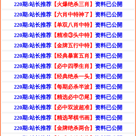
220期:站长推荐
【火爆绝杀三肖】
资料已公開
220期:站长推荐
【六肖中特神了】
资料已公開
220期:站长推荐
【单双八肖中特】
资料已公開
220期:站长推荐
【精准③头中特】
资料已公開
220期:站长推荐
【金牌五行中特】
资料已公開
220期:站长推荐
【经典暴富五肖】
资料已公開
220期:站长推荐
【必中四季生肖】
资料已公開
220期:站长推荐
【经典绝杀一头】
资料已公開
220期:站长推荐
【每期必杀半波】
资料已公開
220期:站长推荐
【精选必中⑦尾】
资料已公開
220期:站长推荐
【必中双波超准】
资料已公開
220期:站长推荐
【精选琴棋书画】
资料已公開
220期:站长推荐
【金牌绝杀两合】
资料已公開