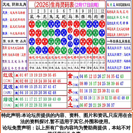
特此声明:本论坛所提供的内容、资料、图片和资讯,只应用在合
法的资料探讨,暂不适用于其它,外围和使用。
论坛免责声明：以上所有广告内容均为赞助商提供，本站不对